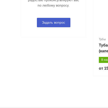
радостью проконсультируют вас
по любому вопросу.
Задать вопрос
Тубы
Туба
(кап
В на
15