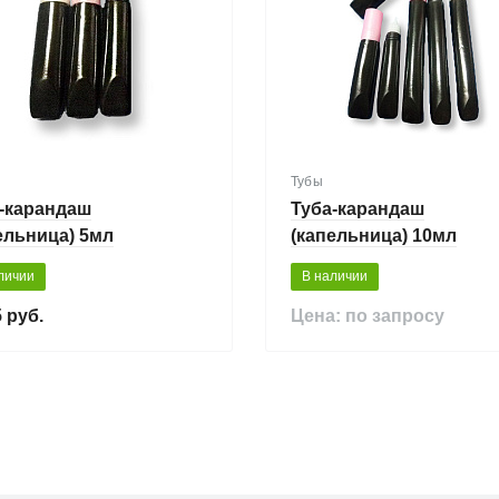
Тубы
-карандаш
Туба-карандаш
ельница) 5мл
(капельница) 10мл
личии
В наличии
 руб.
Цена: по запросу