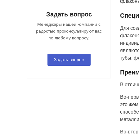
флаконы
Задать вопрос
Специ
Менеджеры нашей компании с
Для соз
радостью проконсультируют вас
флаконо
по любому вопросу.
индивид
являютс
тубы, ф
Задать вопрос
Преим
В отлич
Во-перв
это жем
способе
металли
Во-втор