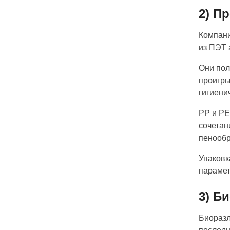
2) П
Компани
из ПЭТ 
Они пол
проигры
гигиени
PP и PE
сочетан
пенообр
Упаковк
парамет
3) Б
Биоразл