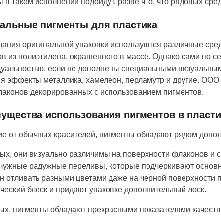
 в таком исполнении подойдут, разве что, что рядовых сред
альные пигменты для пластика
дания оригинальной упаковки используются различные средс
в из полиэтилена, окрашенного в массе. Однако сами по 
уальностью, если не дополнены специальными визуальны
я эффекты металлика, хамелеон, перламутр и другие. ООО
лаконов декорированных с использованием пигментов.
ущества использования пигментов в пласти
ие от обычных красителей, пигменты обладают рядом допол
ых, они визуально различимы на поверхности флаконов и с
чужные радужные переливы, которые подчеркивают основн
н отливать разными цветами даже на черной поверхности 
ческий блеск и придают упаковке дополнительный лоск.
ых, пигменты обладают прекрасными показателями качества