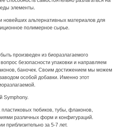
ее способность самостоятельно разлагаться на
реды элементы.
ки новейших альтернативных материалов для
адиционное полимерное сырье.
быть произведен из биоразлагаемого
я вопрос безопасности упаковки и направляем
лаконов, баночек. Своим достижением мы можем
заводом особой добавки. Именно этот
иоразлагаемой.
й Symphony.
пластиковых тюбиков, тубы, флаконов,
ериями различных форм и конфигураций.
 приблизительно за 5-7 лет.