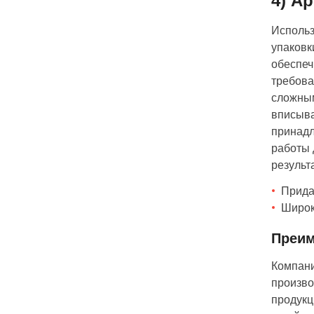
4) А
Использ
упаковк
обеспеч
требова
сложным
вписыва
принадл
работы 
результа
Прида
Широка
Преим
Компани
произво
продукц