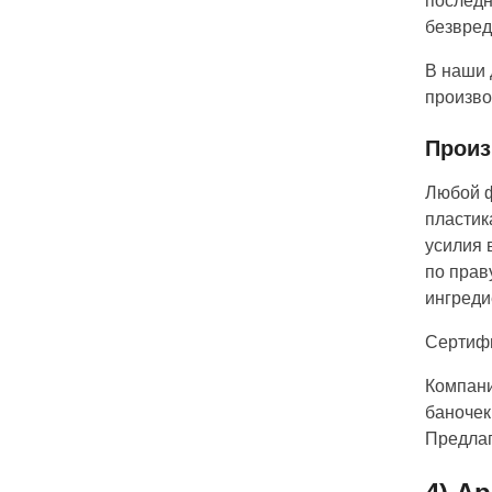
последн
безвред
В наши 
произво
Произ
Любой ф
пластик
усилия 
по прав
ингреди
Сертифи
Компани
баночек
Предлаг