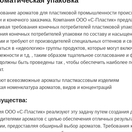
роматическая упаковка
ование ароматов для пластиковой промышленности происх
и и конечного заказчика. Компания ООО «С-Пластик» пред
ивая требования конечных потребителей пластиковой упако
ния конечных потребителей упаковки по составу и насыщен
и и требуют от производителей специальных оттенков и с
ться в «идеологию» группы продуктов, которые могут включ
ежности и т.д. , таким образом тщательное согласование 
должны быть проведены так , чтобы обеспечить наиболее 
т.
ют всевозможные ароматы пластмассовым изделиям
я номенклатура ароматов, видов и концентраций
ущества:
я ООО «С-Пластик» реализуют эту задачу путем создания 
дителями ароматов с целью обеспечения отличных результ
ии, предоставляя обширный выбор ароматов. Требования к