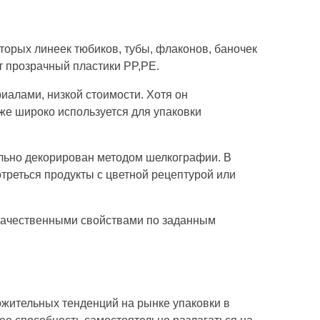
орых линеек тюбиков, тубы, флаконов, баночек
т прозрачный пластики PP,PE.
риалами, низкой стоимости. Хотя он
же широко используется для упаковки
ельно декорирован методом шелкографии. В
отреться продукты с цветной рецептурой или
окачественными свойствами по заданным
ожительных тенденций на рынке упаковки в