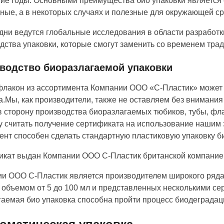
ие годы. Основными преимущества био упаковки является 
ные, а в некоторых случаях и полезные для окружающей с
дни ведутся глобальные исследования в области разработ
дства упаковки, которые смогут заменить со временем тр
водство биоразлагаемой упаковки
лакон из ассортимента Компании ООО «С-Пластик» может 
а.Мы, как производители, также не оставляем без внимани
в сторону производства биоразлагаемых тюбиков, тубы, ф
у считать получение сертификата на использование нашим 
ент способен сделать стандартную пластиковую упаковку б
кат выдан Компании ООО С-Пластик британской компание
и ООО С-Пластик является производителем широкого ряда 
 объемом от 5 до 100 мл и представленных несколькими с
аемая био упаковка способна пройти процесс биодеградации