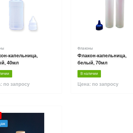
ны
Флаконы
он-капельница,
Флакон-капельница,
й, 40мл
белый, 70мл
личии
В наличии
: по запросу
Цена: по запросу
даж