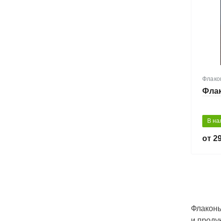
Флако
Флак
В на
29
Флаконы
и проду