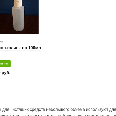
ны
он-флип-топ 100мл
личии
 руб.
 для чистящих средств небольшого объема используют для
кции, которую наносят локально. Капельница помогает подав