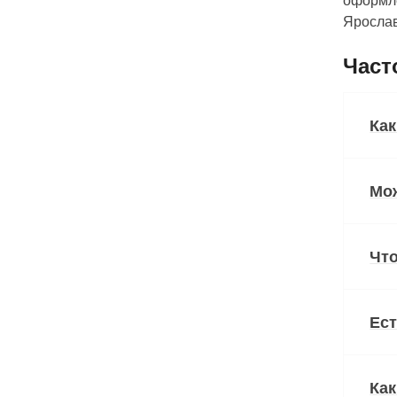
оформле
Ярослав
Част
Как
Мо
Что
Ест
Как