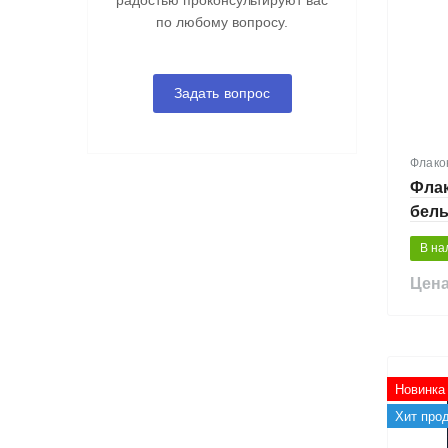
радостью проконсультируют вас
по любому вопросу.
Задать вопрос
Флако
Флак
белы
В на
Цена
Новинка
Хит про