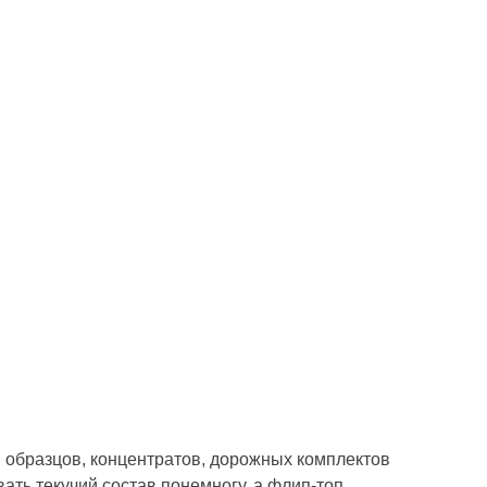
 образцов, концентратов, дорожных комплектов
ать текучий состав понемногу, а флип-топ