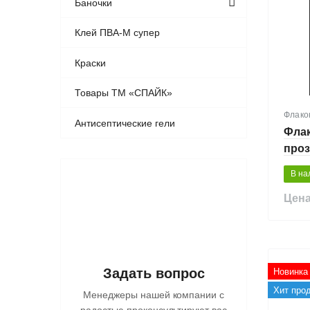
Баночки
Клей ПВА-М супер
Краски
Товары ТМ «СПАЙК»
Флако
Антисептические гели
Флак
про
В на
Цена
Задать вопрос
Новинка
Хит про
Менеджеры нашей компании с