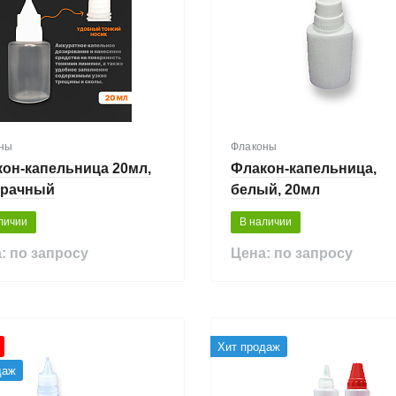
ны
Флаконы
он-капельница 20мл,
Флакон-капельница,
зрачный
белый, 20мл
личии
В наличии
: по запросу
Цена: по запросу
Хит продаж
даж