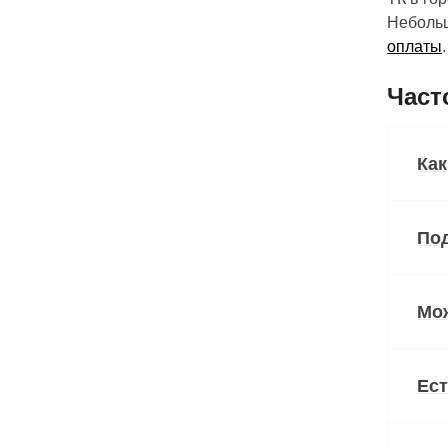
Небольш
оплаты
.
Част
Как
Под
Мож
Ест