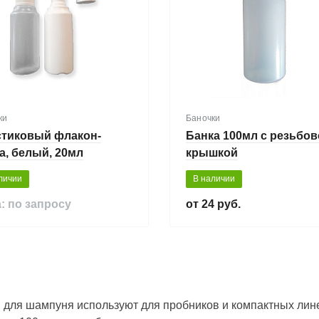
ки
Баночки
стиковый флакон-
Банка 100мл с резьбо
а, белый, 20мл
крышкой
личии
В наличии
: по запросу
24 руб.
 для шампуня используют для пробников и компактных лине