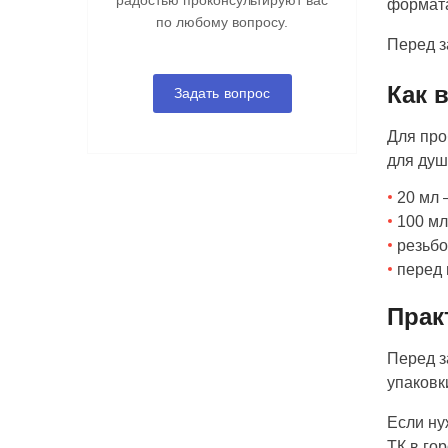
радостью проконсультируют вас
формата
по любому вопросу.
Перед з
Как 
Задать вопрос
Для про
для душ
20 мл 
100 мл
резьбо
перед 
Прак
Перед з
упаковк
Если ну
ТК в го