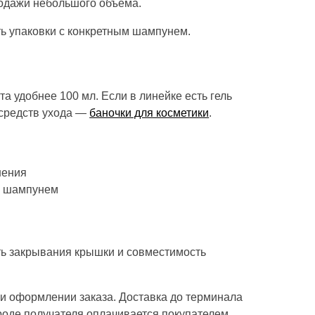
родажи небольшого объема.
ть упаковки с конкретным шампунем.
а удобнее 100 мл. Если в линейке есть гель
х средств ухода —
баночки для косметики
.
нения
м шампунем
ть закрывания крышки и совместимость
ри оформлении заказа. Доставка до терминала
роде получателя оплачивается покупателем.