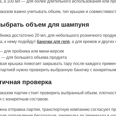
, а 100 мл — для более длительного использования или п
аказом важно учитывать объем, тип крышки и совместимос
выбрать объем для шампуня
бника достаточно 20 мл, для небольшого розничного продукт
а, к нему подойдут
баночки для геля
, а для кремов и други
— для пробника или мини-версии
 — для большего объема продукта
вая крышка помогает закрывать тару после каждого приме
партией нужно проверить выбранную баночку с конкретны
тичная проверка
аказом партии стоит проверить выбранный объем, плотнос
и с конкретным составом.
жна отправка партии, транспортную компанию согласуют п
роде отправления бесплатная, перевозка до терминала в го