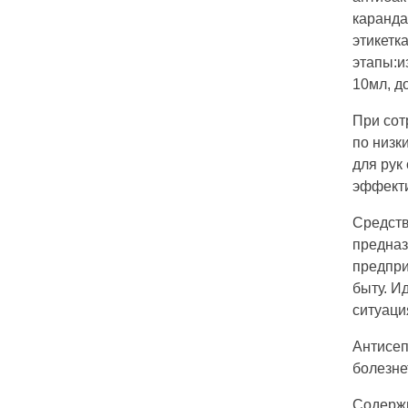
каранда
этикетк
этапы:и
10мл, до
При сот
по низк
для рук
эффекти
Средств
предназ
предпри
быту. И
ситуаци
Антисеп
болезне
Содержи