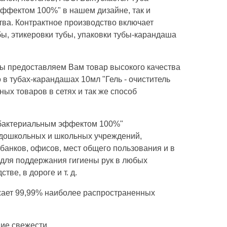
эффектом 100%" в нашем дизайне, так и
ства. Контрактное производство включает
бы, этикеровки тубы, упаковки тубы-карандаша
Мы предоставляем Вам товар высокого качества
в тубах-карандашах 10мл "Гель - очиститель
ых товаров в сетях и так же способ
нтибактериальным эффектом 100%"
х дошкольных и школьных учреждений,
анков, офисов, мест общего пользования и в
 для поддержания гигиены рук в любых
ве, в дороге и т. д.
ожает 99,99% наиболее распространенных
ние свежести.