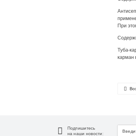
Антисеп
примене
При это
Содержи
Туба-ка
карман 
Воз
Подпишитесь
на наши новости: