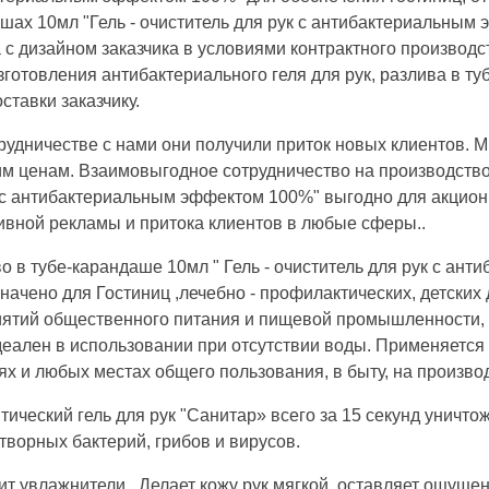
шах 10мл "Гель - очиститель для рук с антибактериальным 
а с дизайном заказчика в условиями контрактного производ
зготовления антибактериального геля для рук, разлива в ту
ставки заказчику.
рудничестве с нами они получили приток новых клиентов. 
им ценам. Взаимовыгодное сотрудничество на производство 
 с антибактериальным эффектом 100%" выгодно для акционн
вной рекламы и притока клиентов в любые сферы..
о в тубе-карандаше 10мл " Гель - очиститель для рук с а
начено для Гостиниц ,лечебно - профилактических, детски
ятий общественного питания и пищевой промышленности, б
деален в использовании при отсутствии воды. Применяется
ях и любых местах общего пользования, в быту, на производст
тический гель для рук "Санитар» всего за 15 секунд уничт
творных бактерий, грибов и вирусов.
т увлажнители . Делает кожу рук мягкой, оставляет ощуще