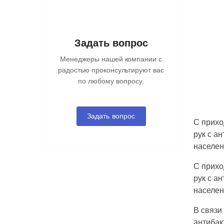
Задать вопрос
Менеджеры нашей компании с
радостью проконсультируют вас
по любому вопросу.
Задать вопрос
С прихо
рук с а
населен
С прихо
рук с а
населен
В связи
антибак