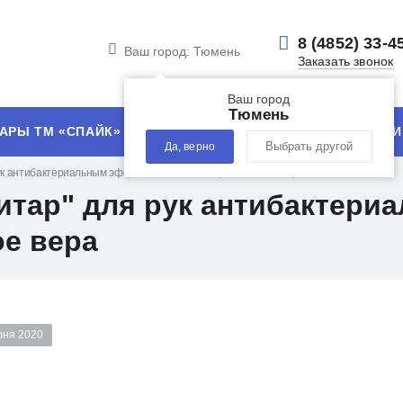
8 (4852) 33-4
Ваш город:
Тюмень
Заказать звонок
Ваш город
Тюмень
АРЫ ТМ «СПАЙК»
УСЛУГИ
ТЕХНОЛОГИИ
Да, верно
Выбрать другой
рук антибактериальным эффектом 100% с экстрактом алое вера
нитар" для рук антибактер
ое вера
юня 2020